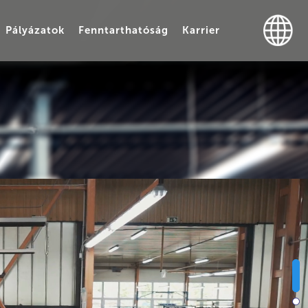
Pályázatok
Fenntarthatóság
Karrier
NYAINK